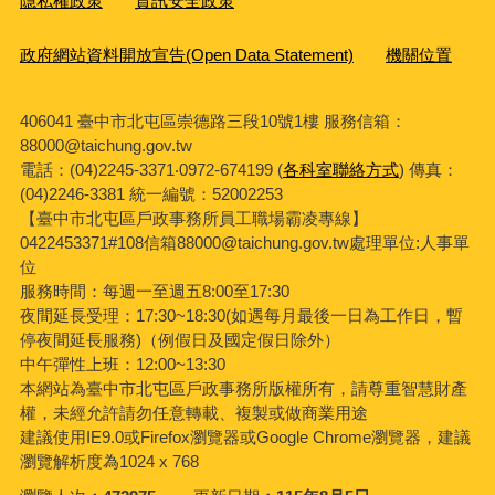
隱私權政策
資訊安全政策
政府網站資料開放宣告(Open Data Statement)
機關位置
406041 臺中市北屯區崇德路三段10號1樓 服務信箱：
88000@taichung.gov.tw
電話：(04)2245-3371‧0972-674199 (
各科室聯絡方式
) 傳真：
(04)2246-3381
統一編號：52002253
【臺中市北屯區戶政事務所員工職場霸凌專線】
0422453371#108信箱88000@taichung.gov.tw處理單位:人事單
位
服務時間：每週一至週五8:00至17:30
夜間延長受理：
17:30~18:30(
如遇每月最後一日為工作日，暫
停夜間延長服務
)
（例假日及國定假日除外）
中午彈性上班：12:00~13:30
本網站為臺中市北屯區戶政事務所版權所有，請尊重智慧財產
權，未經允許請勿任意轉載、複製或做商業用途
建議使用IE9.0或Firefox瀏覽器或Google Chrome瀏覽器，建議
瀏覽解析度為1024 x 768