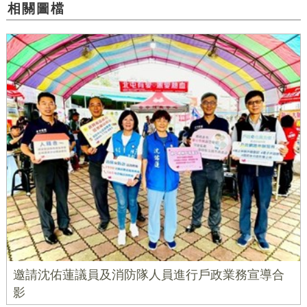
相關圖檔
邀請沈佑蓮議員及消防隊人員進行戶政業務宣導合
影