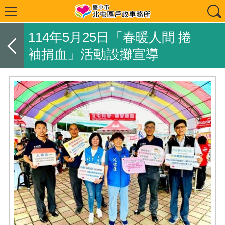
114年5月25日「春暖人間 捲
袖捐血」活動設攤宣導