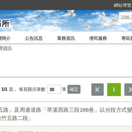
網站導覽
關簡介
公告訊息
業務資訊
便民服務
專區
理資訊
第
1/1
頁，
每頁顯示筆數
筆
1
五路」及周邊道路「旱溪西路三段286巷」以分段方式
松竹五路二段」