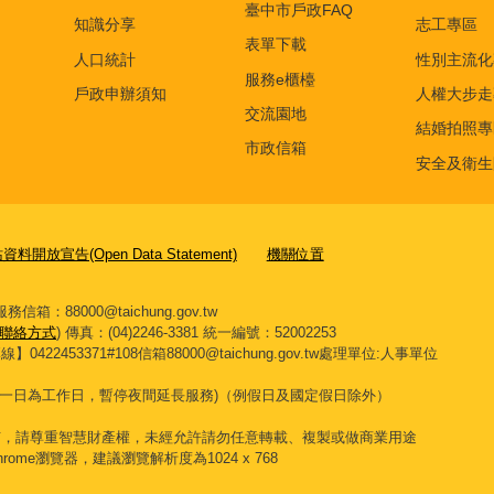
臺中市戶政FAQ
知識分享
志工專區
表單下載
人口統計
性別主流化
服務e櫃檯
戶政申辦須知
人權大步走
交流園地
結婚拍照專
市政信箱
安全及衛生
料開放宣告(Open Data Statement)
機關位置
箱：88000@taichung.gov.tw
聯絡方式
) 傳真：(04)2246-3381
統一編號：52002253
453371#108信箱88000@taichung.gov.tw處理單位:人事單位
一日為工作日，暫停夜間延長服務
)
（例假日及國定假日除外）
有，請尊重智慧財產權，未經允許請勿任意轉載、複製或做商業用途
 Chrome瀏覽器，建議瀏覽解析度為1024 x 768