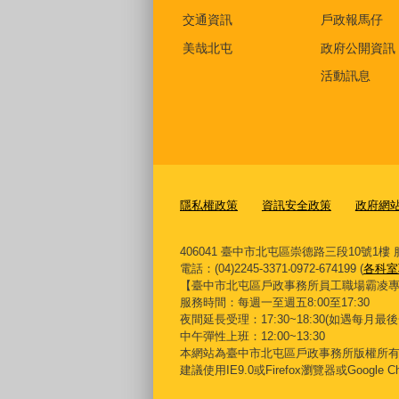
交通資訊
戶政報馬仔
美哉北屯
政府公開資訊
活動訊息
隱私權政策
資訊安全政策
政府網站資
406041 臺中市北屯區崇德路三段10號1樓 服務信
電話：(04)2245-3371‧0972-674199 (
各科室
【臺中市北屯區戶政事務所員工職場霸凌專線】0422
服務時間：每週一至週五8:00至17:30
夜間延長受理：
17:30~18:30(
如遇每月最後
中午彈性上班：12:00~13:30
本網站為臺中市北屯區戶政事務所版權所
建議使用IE9.0或Firefox瀏覽器或Google