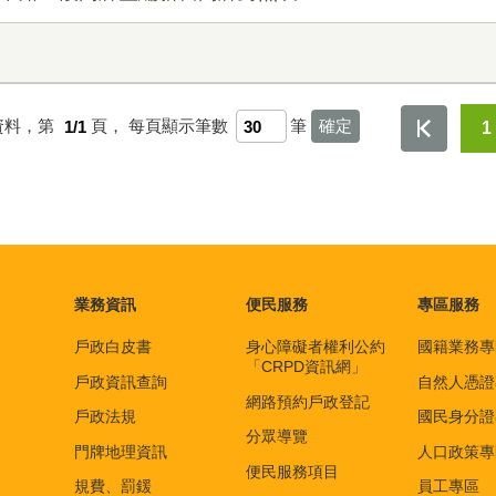
資料，第
1/1
頁，
每頁顯示筆數
筆
1
業務資訊
便民服務
專區服務
戶政白皮書
身心障礙者權利公約
國籍業務專
「CRPD資訊網」
戶政資訊查詢
自然人憑證
網路預約戶政登記
戶政法規
國民身分證
分眾導覽
門牌地理資訊
人口政策專
便民服務項目
規費、罰鍰
員工專區