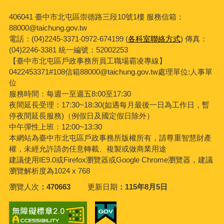
406041 臺中市北屯區崇德路三段10號1樓 服務信箱：
88000@taichung.gov.tw
電話：(04)2245-3371‧0972-674199 (
各科室聯絡方式
) 傳真：
(04)2246-3381
統一編號：52002253
【臺中市北屯區戶政事務所員工職場霸凌專線】
0422453371#108信箱88000@taichung.gov.tw處理單位:人事單
位
服務時間：每週一至週五8:00至17:30
夜間延長受理：
17:30~18:30(
如遇每月最後一日為工作日，暫
停夜間延長服務
)
（例假日及國定假日除外）
中午彈性上班：12:00~13:30
本網站為臺中市北屯區戶政事務所版權所有，請尊重智慧財產
權，未經允許請勿任意轉載、複製或做商業用途
建議使用IE9.0或Firefox瀏覽器或Google Chrome瀏覽器，建議
瀏覽解析度為1024 x 768
瀏覽人次
470663
更新日期
115年8月5日