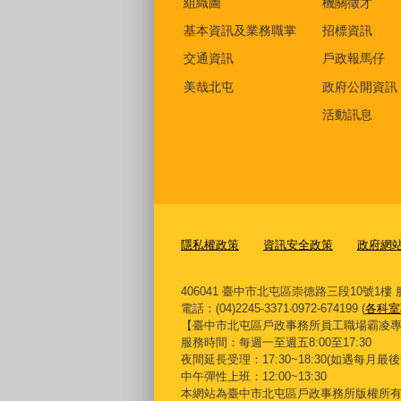
組織圖
機關徵才
基本資訊及業務職掌
招標資訊
交通資訊
戶政報馬仔
美哉北屯
政府公開資訊
活動訊息
隱私權政策
資訊安全政策
政府網站資
406041 臺中市北屯區崇德路三段10號1樓 服務信
電話：(04)2245-3371‧0972-674199 (
各科室
【臺中市北屯區戶政事務所員工職場霸凌專線】0422
服務時間：每週一至週五8:00至17:30
夜間延長受理：
17:30~18:30(
如遇每月最後
中午彈性上班：12:00~13:30
本網站為臺中市北屯區戶政事務所版權所