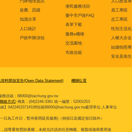
門牌地理資訊
人口政策專
便民服務項目
規費、罰鍰
員工專區
臺中市戶政FAQ
知識分享
志工專區
表單下載
人口統計
性別主流化
服務e櫃檯
戶政申辦須知
人權大步走
交流園地
結婚拍照專
市政信箱
安全及衛生
料開放宣告(Open Data Statement)
機關位置
箱：88000@taichung.gov.tw
聯絡方式
) 傳真：(04)2246-3381
統一編號：52002253
453371#108信箱88000@taichung.gov.tw處理單位:人事單位
一日為工作日，暫停夜間延長服務
)
（例假日及國定假日除外）
有，請尊重智慧財產權，未經允許請勿任意轉載、複製或做商業用途