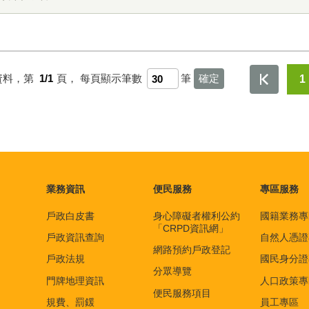
資料，第
1/1
頁，
每頁顯示筆數
筆
1
業務資訊
便民服務
專區服務
戶政白皮書
身心障礙者權利公約
國籍業務專
「CRPD資訊網」
戶政資訊查詢
自然人憑證
網路預約戶政登記
戶政法規
國民身分證
分眾導覽
門牌地理資訊
人口政策專
便民服務項目
規費、罰鍰
員工專區