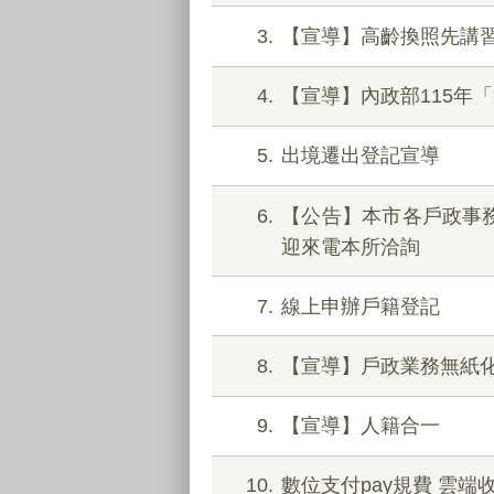
3
【宣導】高齡換照先講
4
【宣導】內政部115年
5
出境遷出登記宣導
6
【公告】本市各戶政事務
迎來電本所洽詢
7
線上申辦戶籍登記
8
【宣導】戶政業務無紙
9
【宣導】人籍合一
10
數位支付pay規費 雲端