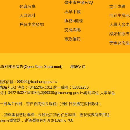
臺中市戶政FAQ
知識分享
志工專區
表單下載
人口統計
性別主流化
服務e櫃檯
戶政申辦須知
人權大步走
交流園地
結婚拍照專
市政信箱
安全及衛生
料開放宣告(Open Data Statement)
機關位置
箱：88000@taichung.gov.tw
聯絡方式
) 傳真：(04)2246-3381
統一編號：52002253
453371#108信箱88000@taichung.gov.tw處理單位:人事單位
一日為工作日，暫停夜間延長服務
)
（例假日及國定假日除外）
有，請尊重智慧財產權，未經允許請勿任意轉載、複製或做商業用途
 Chrome瀏覽器，建議瀏覽解析度為1024 x 768