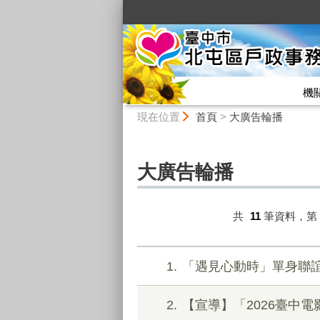
:::
機
:::
現在位置
首頁
>
大廣告輪播
大廣告輪播
共
11
筆資料，第
1
「遇見心動時」單身聯
2
【宣導】「2026臺中電影