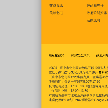
交通資訊
戶政報馬仔
美哉北屯
政府公開資訊
活動訊息
隱私權政策
資訊安全政策
政府網站資
406041 臺中市北屯區崇德路三段10號1樓 服務信
電話：(04)2245-3371‧0972-674199 (
各科室
【臺中市北屯區戶政事務所員工職場霸凌專線】0422
服務時間：每週一至週五8:00至17:30
夜間延長受理：
17:30~18:30(
如遇每月最後
中午彈性上班：12:00~13:30
本網站為臺中市北屯區戶政事務所版權所
建議使用IE9.0或Firefox瀏覽器或Google