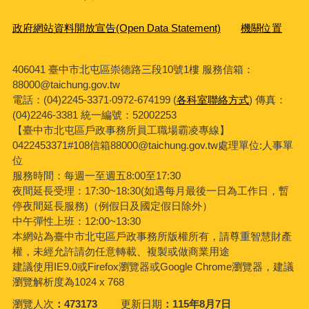
政府網站資料開放宣告(Open Data Statement)
機關位置
406041 臺中市北屯區崇德路三段10號1樓 服務信箱：
88000@taichung.gov.tw
電話：(04)2245-3371‧0972-674199 (
各科室聯絡方式
) 傳真：
(04)2246-3381
統一編號：52002253
【臺中市北屯區戶政事務所員工職場霸凌專線】
0422453371#108信箱88000@taichung.gov.tw處理單位:人事單
位
服務時間：每週一至週五8:00至17:30
夜間延長受理：
17:30~18:30(
如遇每月最後一日為工作日，暫
停夜間延長服務
)
（例假日及國定假日除外）
中午彈性上班：12:00~13:30
本網站為臺中市北屯區戶政事務所版權所有，請尊重智慧財產
權，未經允許請勿任意轉載、複製或做商業用途
建議使用IE9.0或Firefox瀏覽器或Google Chrome瀏覽器，建議
瀏覽解析度為1024 x 768
瀏覽人次
473173
更新日期
115年8月7日