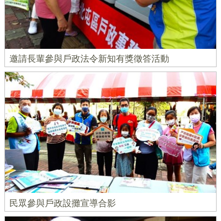
邀請長輩參與戶政法令新知有獎徵答活動
民眾參與戶政設攤宣導合影