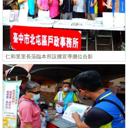
仁和里里長蒞臨本所設攤宣導攤位合影