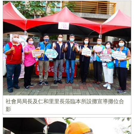
社會局局長及仁和里里長蒞臨本所設攤宣導攤位合
影