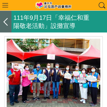
111年9月17日「幸福仁和重
陽敬老活動️」設攤宣導