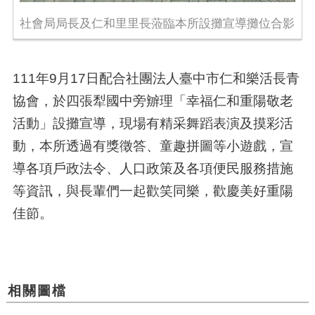
社會局局長及仁和里里長蒞臨本所設攤宣導攤位合影
111年
9
月
17
日配合社團法人臺中市仁和樂活長青
協會，於四張犁國中旁辧理「幸福仁和重陽敬老
活動」設攤宣導，現場有精采舞蹈表演及摸彩活
動，本所透過有獎徵答、童趣拼圖等小遊戲，宣
導各項戶政法令、人口政策及各項便民服務措施
等資訊，與長輩們一起歡笑同樂，歡慶美好重陽
佳節。
相關圖檔