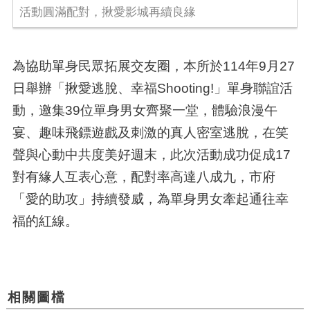
活動圓滿配對，揪愛影城再續良緣
為協助單身民眾拓展交友圈，本所於
114
年
9
月
27
日舉辦「揪愛逃脫、幸福
Shooting!
」單身聯誼活
動，邀集
39
位單身男女齊聚一堂，體驗浪漫午
宴、趣味飛鏢遊戲及刺激的真人密室逃脫，在笑
聲與心動中共度美好週末，此次活動成功促成
17
對有緣人互表心意，配對率高達八成九，市府
「愛的助攻」持續發威，為單身男女牽起通往幸
福的紅線。
相關圖檔