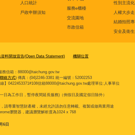
人口統計
性別主流化
服務e櫃檯
戶政申辦須知
人權大步走
交流園地
結婚拍照專
市政信箱
安全及衛生
料開放宣告(Open Data Statement)
機關位置
箱：88000@taichung.gov.tw
聯絡方式
) 傳真：(04)2246-3381
統一編號：52002253
453371#108信箱88000@taichung.gov.tw處理單位:人事單位
一日為工作日，暫停夜間延長服務
)
（例假日及國定假日除外）
有，請尊重智慧財產權，未經允許請勿任意轉載、複製或做商業用途
 Chrome瀏覽器，建議瀏覽解析度為1024 x 768
8月6日