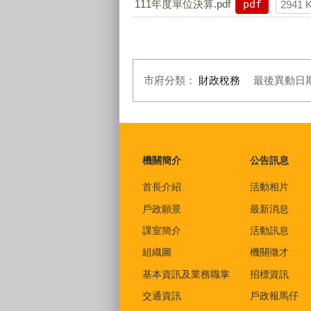
111年度單位決算.pdf
pdf
2941 
市府分類：
財政稅務
最後異動日
:::
機關簡介
公告訊息
首長介紹
活動相片
戶政願景
最新消息
課室簡介
活動訊息
組織圖
機關徵才
基本資訊及業務職掌
招標資訊
交通資訊
戶政報馬仔