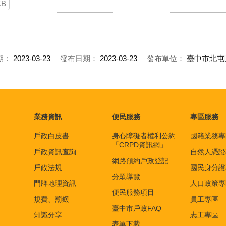
KB
期：
2023-03-23
發布日期：
2023-03-23
發布單位：
臺中市北屯
業務資訊
便民服務
專區服務
戶政白皮書
身心障礙者權利公約
國籍業務專
「CRPD資訊網」
戶政資訊查詢
自然人憑證
網路預約戶政登記
戶政法規
國民身分證
分眾導覽
門牌地理資訊
人口政策專
便民服務項目
規費、罰鍰
員工專區
臺中市戶政FAQ
知識分享
志工專區
表單下載