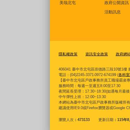
美哉北屯
政府公開資訊
活動訊息
隱私權政策
資訊安全政策
政府網站資
406041 臺中市北屯區崇德路三段10號1樓 服務信
電話：(04)2245-3371‧0972-674199 (
各科室
【臺中市北屯區戶政事務所員工職場霸凌專線】0422
服務時間：每週一至週五8:00至17:30
夜間延長受理：
17:30~18:30(
如遇每月最後
中午彈性上班：12:00~13:30
本網站為臺中市北屯區戶政事務所版權所
建議使用IE9.0或Firefox瀏覽器或Google
瀏覽人次
473133
更新日期
115年