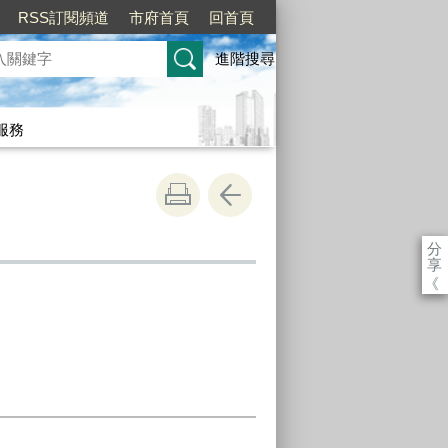
RSS訂閱頻道
市府首頁
回首頁
進階搜尋
服務
分
享
《