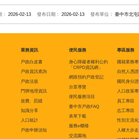
期：
2026-02-13
發布日期：
2026-02-13
發布單位：
臺中市北屯
業務資訊
便民服務
專區服務
戶政白皮書
身心障礙者權利公約
國籍業務專
「CRPD資訊網」
戶政資訊查詢
自然人憑證
網路預約戶政登記
戶政法規
國民身分證
分眾導覽
門牌地理資訊
人口政策專
便民服務項目
規費、罰鍰
員工專區
臺中市戶政FAQ
知識分享
志工專區
表單下載
人口統計
性別主流化
服務e櫃檯
戶政申辦須知
人權大步走
交流園地