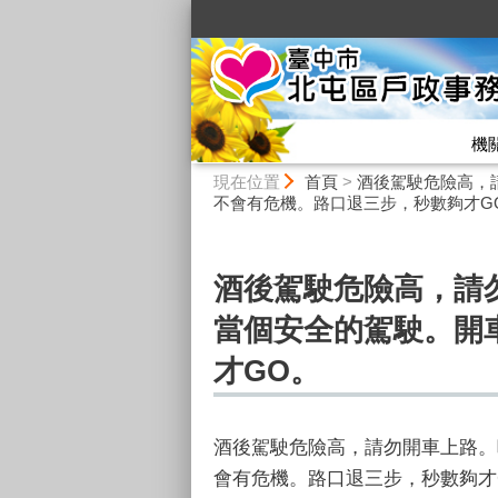
:::
機
:::
現在位置
首頁
>
酒後駕駛危險高，
不會有危機。路口退三步，秒數夠才G
酒後駕駛危險高，請
當個安全的駕駛。開
才GO。
酒後駕駛危險高，請勿開車上路。
會有危機。路口退三步，秒數夠才