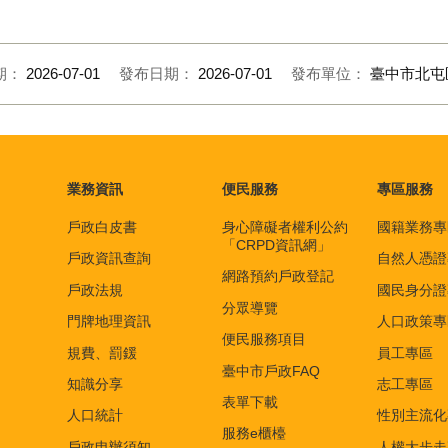
期：
2026-07-01
發布日期：
2026-07-01
發布單位：
臺中市北屯
業務資訊
便民服務
專區服務
戶政白皮書
身心障礙者權利公約
國籍業務專
「CRPD資訊網」
戶政資訊查詢
自然人憑證
網路預約戶政登記
戶政法規
國民身分證
分眾導覽
門牌地理資訊
人口政策專
便民服務項目
規費、罰鍰
員工專區
臺中市戶政FAQ
知識分享
志工專區
表單下載
人口統計
性別主流化
服務e櫃檯
戶政申辦須知
人權大步走